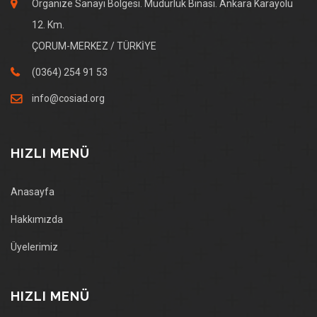
Organize Sanayi Bölgesi. Müdürlük Binası. Ankara Karayolu
12. Km.
ÇORUM-MERKEZ / TÜRKİYE
(0364) 254 91 53
info@cosiad.org
HIZLI MENÜ
Anasayfa
Hakkımızda
Üyelerimiz
HIZLI MENÜ