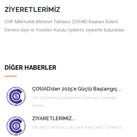
ZİYERETLERİMİZ
CHP Milletvekili Mehmet Tahtasız ÇOSİAD Başkanı Bülent
Demirci beyi ve Yönetim Kurulu Üyelerini ziyarette bulundular.
DİĞER HABERLER
ÇOSİAD’dan 2025’e Güçlü Başlangıç...
Vali Ve Belediye Başkanının Katılımıyla Geleceğin
Sanayi......
ZİYARETLERİMİZ...
VALİMİZ SAYIN ALİ ÇALGAN 'a NEZAKET ZİYARETİ...