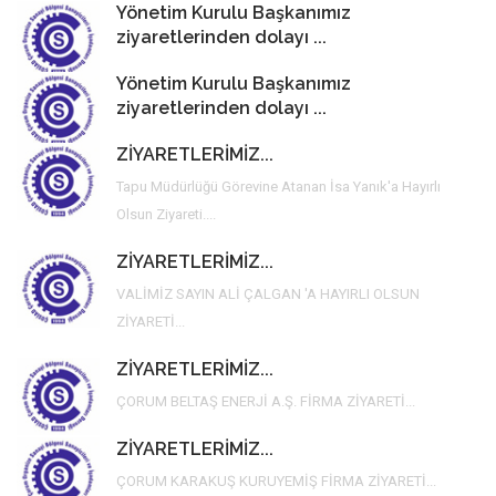
Yönetim Kurulu Başkanımız
ziyaretlerinden dolayı ...
Yönetim Kurulu Başkanımız
ziyaretlerinden dolayı ...
ZİYARETLERİMİZ...
Tapu Müdürlüğü Görevine Atanan İsa Yanık'a Hayırlı
Olsun Ziyareti....
ZİYARETLERİMİZ...
VALİMİZ SAYIN ALİ ÇALGAN 'a HAYIRLI OLSUN
ZİYARETİ...
ZİYARETLERİMİZ...
ÇORUM BELTAŞ ENERJİ A.Ş. FİRMA ZİYARETİ...
ZİYARETLERİMİZ...
ÇORUM KARAKUŞ KURUYEMİŞ FİRMA ZİYARETİ...