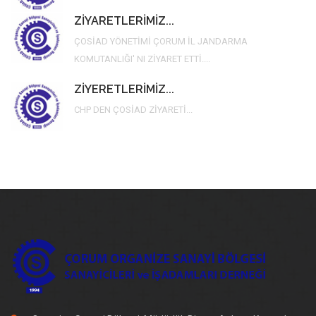
ZİYARETLERİMİZ...
ÇOSİAD YÖNETİMİ ÇORUM İL JANDARMA
KOMUTANLIĞI' NI ZİYARET ETTİ....
ZİYERETLERİMİZ...
CHP DEN ÇOSİAD ZİYARETİ...